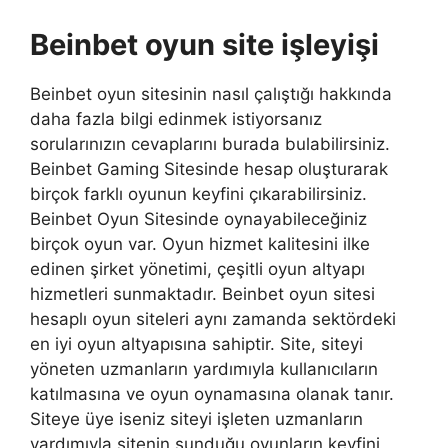
Beinbet oyun site işleyişi
Beinbet oyun sitesinin nasıl çalıştığı hakkında
daha fazla bilgi edinmek istiyorsanız
sorularınızın cevaplarını burada bulabilirsiniz.
Beinbet Gaming Sitesinde hesap oluşturarak
birçok farklı oyunun keyfini çıkarabilirsiniz.
Beinbet Oyun Sitesinde oynayabileceğiniz
birçok oyun var. Oyun hizmet kalitesini ilke
edinen şirket yönetimi, çeşitli oyun altyapı
hizmetleri sunmaktadır. Beinbet oyun sitesi
hesaplı oyun siteleri aynı zamanda sektördeki
en iyi oyun altyapısına sahiptir. Site, siteyi
yöneten uzmanların yardımıyla kullanıcıların
katılmasına ve oyun oynamasına olanak tanır.
Siteye üye iseniz siteyi işleten uzmanların
yardımıyla sitenin sunduğu oyunların keyfini