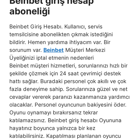
Beinbet giriş hesap
aboneliği
Beinbet Giriş Hesabı. Kullanıcı, servis
temsilcisine abonelikten çıkmak istediğini
bildirir. Hemen yardıma ihtiyacım var. Bir
sorunum var.
Beinbet
Müşteri Merkezi
Üyeliğinizi iptal etmenin nedenleri
Beinbet müşteri hizmetleri, sorunlarınızı hızlı bir
şekilde çözmek için 24 saat çevrimiçi destek
hattı sağlar. Buradaki personel çok akıllı ve çok
fazla deneyime sahip. Sorularınıza güzel ve net
cevaplar vererek paranızı kazanmanıza yardımcı
olacaklar. Personel oyuncunun bakiyesini öder.
Oyunu oynamayı bırakırsanız tekrar
katılamazsınız. Beinbet giriş hesabı Oyununa
hayatınız boyunca yalnızca bir kez
katılabilirsiniz. Kapatılması planlanan oyuncu