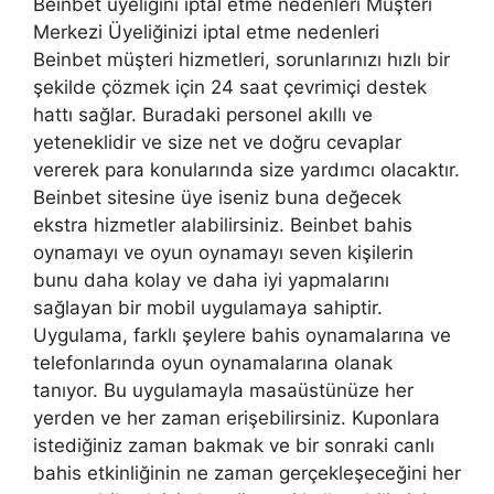
Beinbet üyeliğini iptal etme nedenleri Müşteri
Merkezi Üyeliğinizi iptal etme nedenleri
Beinbet müşteri hizmetleri, sorunlarınızı hızlı bir
şekilde çözmek için 24 saat çevrimiçi destek
hattı sağlar. Buradaki personel akıllı ve
yeteneklidir ve size net ve doğru cevaplar
vererek para konularında size yardımcı olacaktır.
Beinbet sitesine üye iseniz buna değecek
ekstra hizmetler alabilirsiniz. Beinbet bahis
oynamayı ve oyun oynamayı seven kişilerin
bunu daha kolay ve daha iyi yapmalarını
sağlayan bir mobil uygulamaya sahiptir.
Uygulama, farklı şeylere bahis oynamalarına ve
telefonlarında oyun oynamalarına olanak
tanıyor. Bu uygulamayla masaüstünüze her
yerden ve her zaman erişebilirsiniz. Kuponlara
istediğiniz zaman bakmak ve bir sonraki canlı
bahis etkinliğinin ne zaman gerçekleşeceğini her