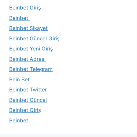
Beinbet Giriş
Beinbet
Beinbet Şikayet
Beinbet Güncel Giriş
Beinbet Yeni Giriş
Beinbet Adresi
Beinbet Telegram
Bein Bet
Beinbet Twitter
Beinbet Güncel
Beinbet Giriş
Beinbet