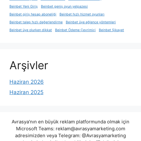
Beinbet Yeni Giriş
Beinbet geniş oyun yelpazesi
Beinbet giriş hesap aboneliği
Beinbet hızlı hizmet oyunları
Beinbet talep hızlı değerlendirme
Beinbet üye eğlence yöntemleri
Beinbet üye olurken dikkat
Beinbet Ödeme Çevrimiçi
Beinbet Şikayet
Arşivler
Haziran 2026
Haziran 2025
Avrasya'nın en büyük reklam platformunda olmak için
Microsoft Teams:
reklam@avrasyamarketing.com
adresimizden veya Telegram: @Avrasyamarketing