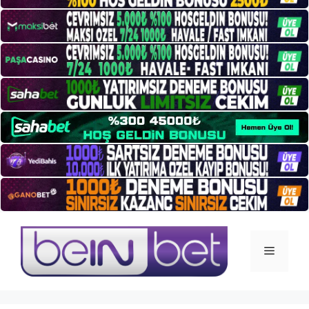
İçeriğe
atla
Menü