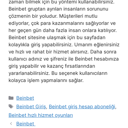
zaman bilmek için bu yöntemi kullanabilirsiniz.
Beinbet gruptan ayrılan insanların sorununu
çözmenin bir yoludur. Müşterileri mutlu
ediyorlar, çok para kazanmalarını sağlıyorlar ve
her geçen gün daha fazla insan onlara katılıyor.
Beinbet sitesine ulaşmak için bu sayfadan
kolaylıkla giriş yapabilirsiniz. Umarım eğlenirsiniz
ve hızlı ve rahat bir hizmet alırsınız. Daha sonra
kullanıcı adınız ve şifreniz ile Beinbet hesabınıza
giriş yapabilir ve kazanç fırsatlarından
yararlanabilirsiniz. Bu seçenek kullanıcıların
kolayca işlem yapmalarını sağlar.
Kategoriler
Beinbet
Etiketler
Beinbet Giriş
,
Beinbet giriş hesap aboneliği
,
Beinbet hızlı hizmet oyunları
Beinbet