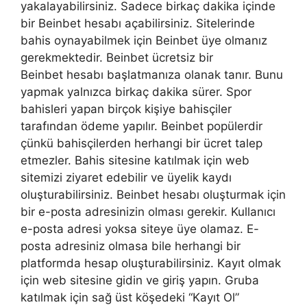
yakalayabilirsiniz. Sadece birkaç dakika içinde
bir Beinbet hesabı açabilirsiniz. Sitelerinde
bahis oynayabilmek için Beinbet üye olmanız
gerekmektedir. Beinbet ücretsiz bir
Beinbet hesabı başlatmanıza olanak tanır. Bunu
yapmak yalnızca birkaç dakika sürer. Spor
bahisleri yapan birçok kişiye bahisçiler
tarafından ödeme yapılır. Beinbet popülerdir
çünkü bahisçilerden herhangi bir ücret talep
etmezler. Bahis sitesine katılmak için web
sitemizi ziyaret edebilir ve üyelik kaydı
oluşturabilirsiniz. Beinbet hesabı oluşturmak için
bir e-posta adresinizin olması gerekir. Kullanıcı
e-posta adresi yoksa siteye üye olamaz. E-
posta adresiniz olmasa bile herhangi bir
platformda hesap oluşturabilirsiniz. Kayıt olmak
için web sitesine gidin ve giriş yapın. Gruba
katılmak için sağ üst köşedeki “Kayıt Ol”