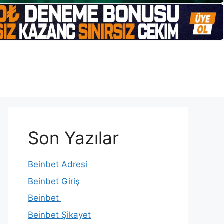
Son Yazılar
Beinbet Adresi
Beinbet Giriş
Beinbet
Beinbet Şikayet