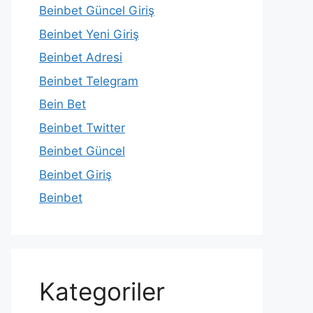
Beinbet Güncel Giriş
Beinbet Yeni Giriş
Beinbet Adresi
Beinbet Telegram
Bein Bet
Beinbet Twitter
Beinbet Güncel
Beinbet Giriş
Beinbet
Kategoriler