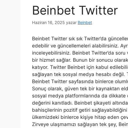
Beinbet Twitter
Haziran 16, 2025
yazar
Beinbet
Beinbet Twitter sık sık Twitter’da güncell
edebilir ve güncellemeleri alabilirsiniz. Ay
inceleyebilirsiniz. Beinbet Twitter’da sor
bir hizmet sağlar. Bunun bir sonucu olarak
katıyor. Twitter Beinbet için kabul edilebi
sağlayan tek sosyal medya hesabı değil. T
Beinbet Twitter sayfasında binlerce olumlu
Sonuç olarak, güven tek bir kaynaktan el
sosyal medya platformlarında da dikkate d
değerini kanıtladı. Beinbet şikayeti altında
bahisçilerinin pozitif getiri sağlayabildiği
ülkemizdeki binlerce kişiye hitap eden çevr
Zirveye ulaşmamızı sağlayan tek şey, Bein