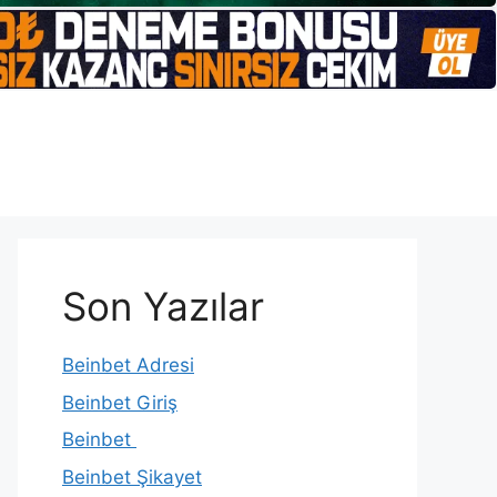
Son Yazılar
Beinbet Adresi
Beinbet Giriş
Beinbet
Beinbet Şikayet